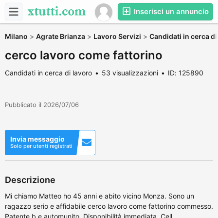
Inserisci un annuncio
Milano
>
Agrate Brianza
>
Lavoro Servizi
>
Candidati in cerca di
cerco lavoro come fattorino
Candidati in cerca di lavoro
53 visualizzazioni
ID: 125890
Pubblicato il 2026/07/06
Invia messaggio
Solo per utenti registrati
Descrizione
Mi chiamo Matteo ho 45 anni e abito vicino Monza. Sono un
ragazzo serio e affidabile cerco lavoro come fattorino commesso.
Patente b e automunito. Disponibilità immediata. Cell