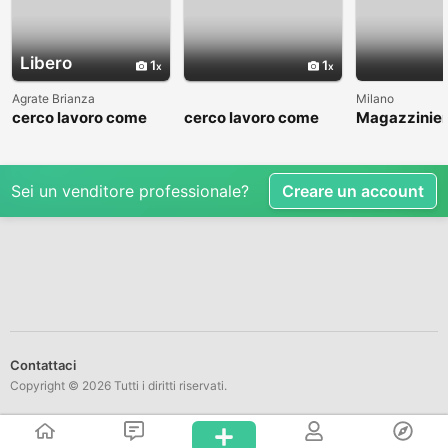
Libero
1
1
Agrate Brianza
Milano
cerco lavoro come
cerco lavoro come
Magazzinier
commesso addetto
fattorino
muratore, id
reparti
ins.pannelli
Sei un venditore professionale?
Creare un account
Contattaci
Copyright © 2026 Tutti i diritti riservati.