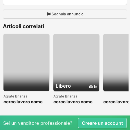
Segnala annuncio
Articoli correlati
Libero
1
Agrate Brianza
Agrate Brianza
cerco lavoro come
cerco lavoro come
cerco lavor
fattorino
commesso addetto
fattorino
reparti
Sei un venditore professionale?
Creare un account