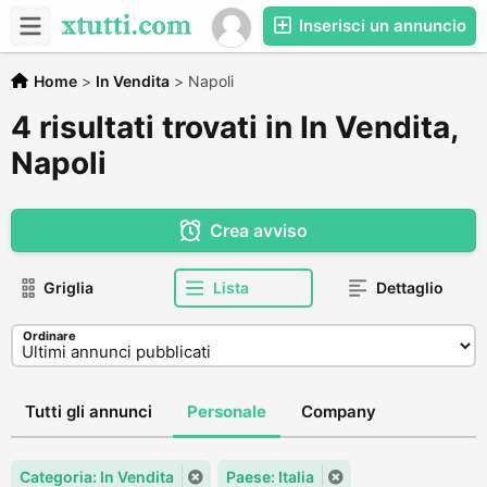
Inserisci un annuncio
Home
>
In Vendita
>
Napoli
4 risultati trovati in In Vendita,
Napoli
Crea avviso
Griglia
Lista
Dettaglio
Ordinare
Tutti gli annunci
Personale
Company
Categoria: In Vendita
Paese: Italia