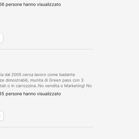
66 persone hanno visualizzato
x
alia dal 2005 cerca lavoro come badante
e dimostrabili, munita di Green pass con 3
ttati o in carrozzina..No vendita o Marketing! No
ne.. Disponibilità immediata.. Scrivere su...
85 persone hanno visualizzato
x