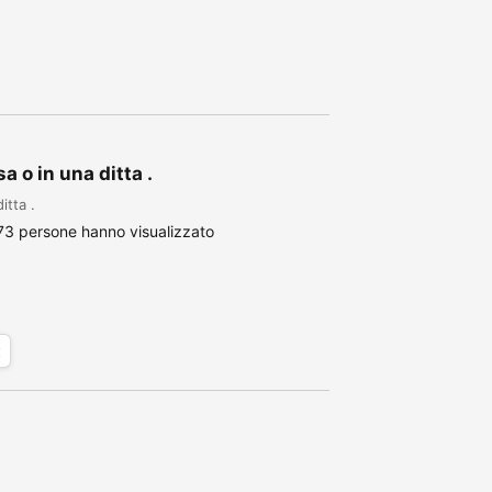
 o in una ditta .
itta .
73 persone hanno visualizzato
x