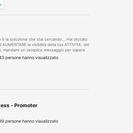
x
è la soluzione che stai cercando... Hai cliccato
AUMENTARE la visibilità della tua ATTIVITA', del
i, mandami un semplice messaggio per sapere
n economici, ma di più, a partire d...
43 persone hanno visualizzato
ess - Promoter
99 persone hanno visualizzato