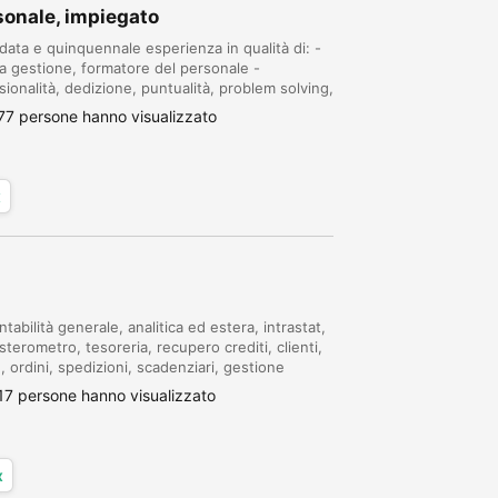
sonale, impiegato
ata e quinquennale esperienza in qualità di: -
va gestione, formatore del personale -
ionalità, dedizione, puntualità, problem solving,
profilo professionale. Sono alla ricerc...
77 persone hanno visualizzato
x
abilità generale, analitica ed estera, intrastat,
sterometro, tesoreria, recupero crediti, clienti,
, ordini, spedizioni, scadenziari, gestione
ivi in caso di assunzione. T...
17 persone hanno visualizzato
x