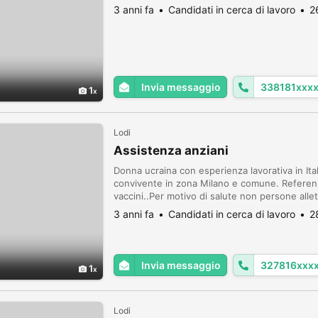
3 anni fa
Candidati in cerca di lavoro
2
Invia messaggio
338181xxx
1
Lodi
Assistenza anziani
Donna ucraina con esperienza lavorativa in It
convivente in zona Milano e comune. Referenz
vaccini..Per motivo di salute non persone alle
lavori turismo in online e altri lavoretti in onli
3 anni fa
Candidati in cerca di lavoro
2
Invia messaggio
327816xxx
1
Lodi