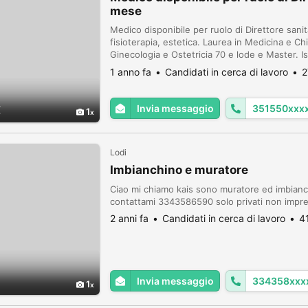
mese
Medico disponibile per ruolo di Direttore sanit
fisioterapia, estetica. Laurea in Medicina e Chi
Ginecologia e Ostetricia 70 e lode e Master. Isc
contratto: Collaborazione con Partita IVA. Co
1 anno fa
Candidati in cerca di lavoro
2
Con...
Invia messaggio
351550xxx
€
1
Lodi
Imbianchino e muratore
Ciao mi chiamo kais sono muratore ed imbianc
contattami 3343586590 solo privati non impre
2 anni fa
Candidati in cerca di lavoro
4
Invia messaggio
334358xxx
1