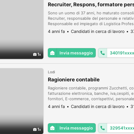
Recruiter, Respons, formatore per
Sono un uomo di 37 anni, ho maturato consolid
Recruiter, responsabile del personale e relati
Responsabile ed impiegato di Logistica Profess
affidabilità sono le doti che completano il mio 
4 anni fa
Candidati in cerca di lavoro
3
Invia messaggio
340191xxx
1
Lodi
Ragioniere contabile
Ragioniere contabile, programmi Zucchetti, cont
fatturazione elettronica, banche, iva,cespiti, e
fornitori, E-commerce, corrispettivi, personale
magazzino e produzione. dote lavoro con incent
4 anni fa
Candidati in cerca di lavoro
3
Invia messaggio
329541xxx
1