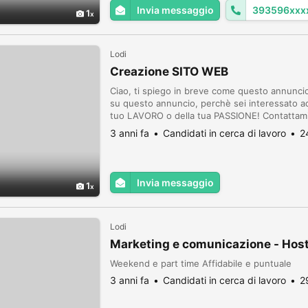
Invia messaggio
393596xxx
1
Lodi
Creazione SITO WEB
Ciao, ti spiego in breve come questo annuncio 
su questo annuncio, perchè sei interessato ad 
tuo LAVORO o della tua PASSIONE! Contattam
tutte le opzioni di sito disponibili (a prezzi no
3 anni fa
Candidati in cerca di lavoro
2
Invia messaggio
1
Lodi
Marketing e comunicazione - Host
Weekend e part time Affidabile e puntuale
3 anni fa
Candidati in cerca di lavoro
2