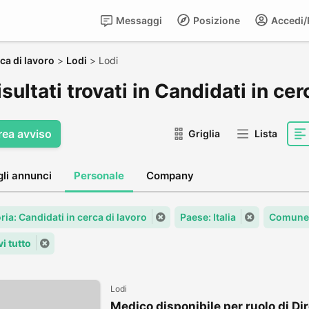
Messaggi
Posizione
Accedi/R
ca di lavoro
>
Lodi
>
Lodi
isultati trovati in Candidati in cer
rea avviso
Griglia
Lista
gli annunci
Personale
Company
ia: Candidati in cerca di lavoro
Paese: Italia
Comune:
i tutto
Lodi
Medico disponibile per ruolo di Dir