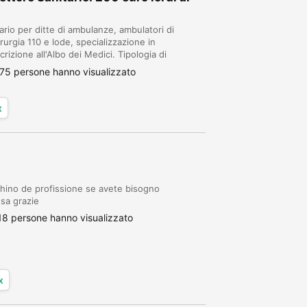
ario per ditte di ambulanze, ambulatori di
rurgia 110 e lode, specializzazione in
rizione all'Albo dei Medici. Tipologia di
mpenso richiesto: euro 300,00 lordi al mese.
75 persone hanno visualizzato
x
hino de profissione se avete bisogno
sa grazie
18 persone hanno visualizzato
x