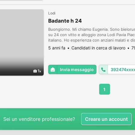
Lodi
Badante h 24
Buongiorno. Mi chiamo Eugenia. Sono bieloru
su 24 con vitto e alloggio zona Lodi Pavia Piac
italiano. Ho esperienza con anziani malati e dis
cucinare dare medicina fare igiene personale fa
5 anni fa
Candidati in cerca di lavoro
7
Invia messaggio
392474xxx
1
1
Sei un venditore professionale?
Creare un account