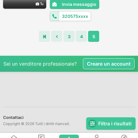
svolgendo il Servizio Civile affiancando il
1
Invia messaggio
Responsabile della comunicazione.
320575xxxx
3
4
5
Sei un venditore professionale?
Creare un account
Contattaci
Filtra i risultati
Copyright © 2026 Tutti i diritti riservati.