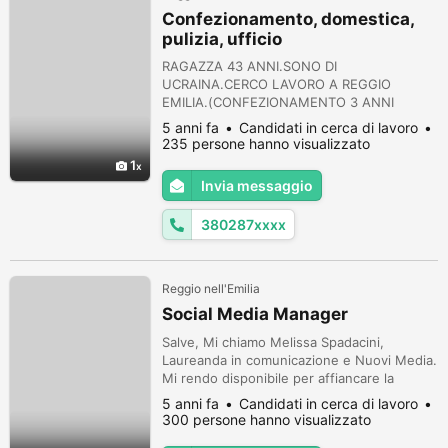
Confezionamento, domestica,
pulizia, ufficio
RAGAZZA 43 ANNI.SONO DI
UCRAINA.CERCO LAVORO A REGGIO
EMILIA.(CONFEZIONAMENTO 3 ANNI
LAVORO IN UCRAINA.FABBRICA
5 anni fa
Candidati in cerca di lavoro
DOLCIARIA)DOMESTICA.PULIZIA
235 persone hanno visualizzato
UFFICIO.SONO SERIA E BRAVA PERSONA.
1
Invia messaggio
380287xxxx
Reggio nell'Emilia
Social Media Manager
Salve, Mi chiamo Melissa Spadacini,
Laureanda in comunicazione e Nuovi Media.
Mi rendo disponibile per affiancare la
comunicazione delle aziende richiedenti e la
5 anni fa
Candidati in cerca di lavoro
gestione delle pagine Social. Ho lavorato in
300 persone hanno visualizzato
questo campo per 2 anni e al momento sto