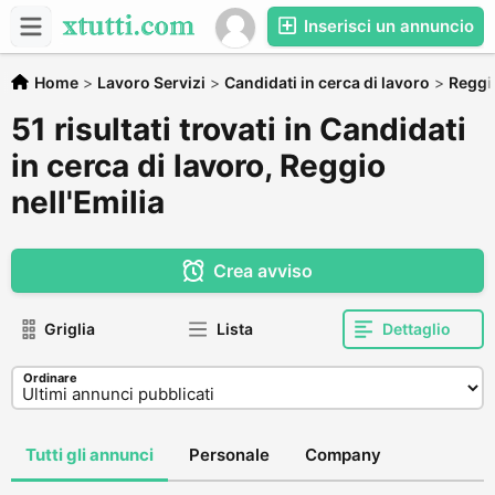
Inserisci un annuncio
Home
>
Lavoro Servizi
>
Candidati in cerca di lavoro
>
Reggi
51 risultati trovati in Candidati
in cerca di lavoro, Reggio
nell'Emilia
Crea avviso
Griglia
Lista
Dettaglio
Ordinare
Tutti gli annunci
Personale
Company