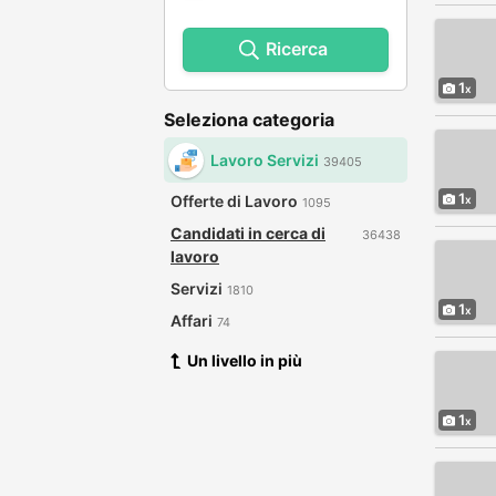
Ricerca
1
Seleziona categoria
Lavoro Servizi
39405
1
Offerte di Lavoro
1095
Candidati in cerca di
36438
lavoro
Servizi
1810
1
Affari
74
Un livello in più
1