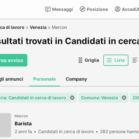
Messaggi
Posizione
Accedi/R
ca di lavoro
>
Venezia
>
Marcon
sultati trovati in Candidati in cer
rea avviso
Griglia
Lista
gli annunci
Personale
Company
ia: Candidati in cerca di lavoro
Comune: Venezia
Ci
Marcon
Barista
2 anni fa
Candidati in cerca di lavoro
382 persone hanno 