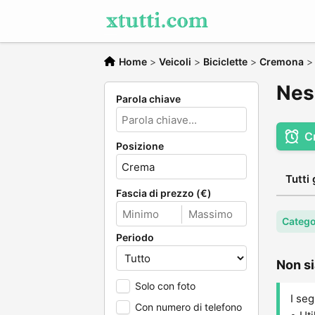
Home
>
Veicoli
>
Biciclette
>
Cremona
Nes
Parola chiave
C
Posizione
Tutti 
Fascia di prezzo (€)
Categor
Periodo
Non si
Solo con foto
I seg
Con numero di telefono