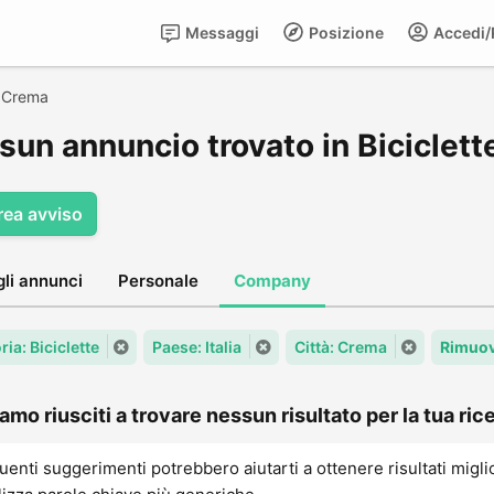
Messaggi
Posizione
Accedi/R
>
Crema
sun annuncio trovato in Biciclett
rea avviso
gli annunci
Personale
Company
ia: Biciclette
Paese: Italia
Città: Crema
Rimuov
amo riusciti a trovare nessun risultato per la tua rice
uenti suggerimenti potrebbero aiutarti a ottenere risultati migli