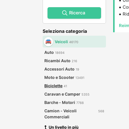
Uti
Con
Ricerca
Rid
Reim
Seleziona categoria
Veicoli
46170
Auto
18694
Ricambi Auto
216
Accessori Auto
19
Moto e Scooter
13491
Biciclette
41
Caravan e Camper
5355
Barche - Motori
7788
Camion - Veicoli
568
Commerciali
Un livello in più