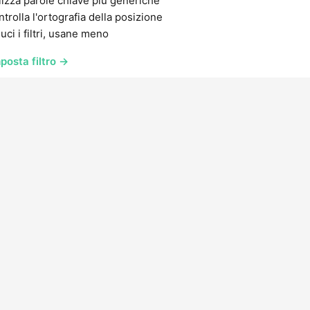
lizza parole chiave più generiche
trolla l'ortografia della posizione
uci i filtri, usane meno
posta filtro →