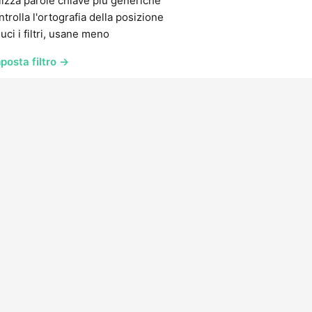
lizza parole chiave più generiche
trolla l'ortografia della posizione
uci i filtri, usane meno
posta filtro →