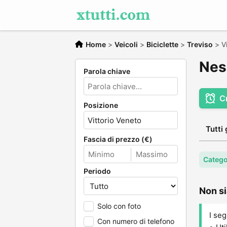
Home
>
Veicoli
>
Biciclette
>
Treviso
>
V
Ness
Parola chiave
C
Posizione
Tutti 
Fascia di prezzo (€)
Categor
Periodo
Non si
Solo con foto
I seg
Con numero di telefono