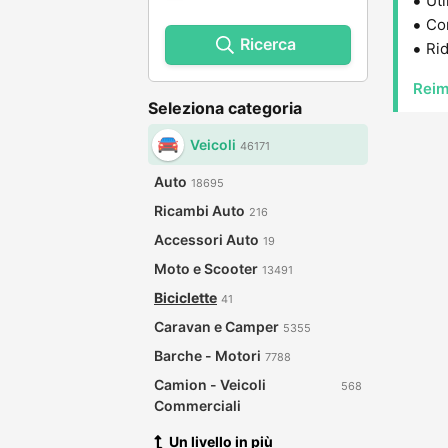
Uti
Con
Ricerca
Rid
Reim
Seleziona categoria
Veicoli
46171
Auto
18695
Ricambi Auto
216
Accessori Auto
19
Moto e Scooter
13491
Biciclette
41
Caravan e Camper
5355
Barche - Motori
7788
Camion - Veicoli
568
Commerciali
Un livello in più