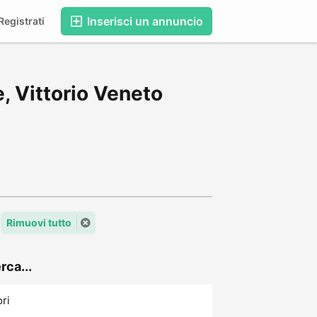
Inserisci un annuncio
egistrati
, Vittorio Veneto
Rimuovi tutto
rca...
ori