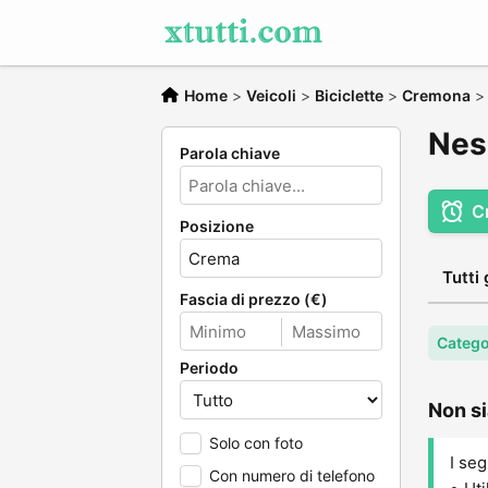
Home
>
Veicoli
>
Biciclette
>
Cremona
Nes
Parola chiave
C
Posizione
Tutti 
Fascia di prezzo (€)
Categor
Periodo
Non si
Solo con foto
I seg
Con numero di telefono