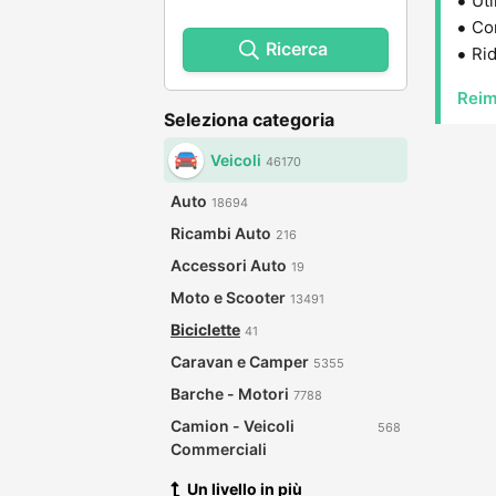
Uti
Con
Ricerca
Rid
Reim
Seleziona categoria
Veicoli
46170
Auto
18694
Ricambi Auto
216
Accessori Auto
19
Moto e Scooter
13491
Biciclette
41
Caravan e Camper
5355
Barche - Motori
7788
Camion - Veicoli
568
Commerciali
Un livello in più