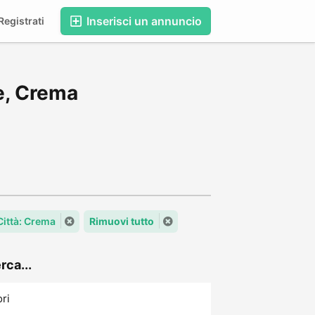
Inserisci un annuncio
egistrati
e, Crema
Città: Crema
Rimuovi tutto
rca...
ori