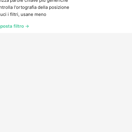
lizza parole chiave più generiche
trolla l'ortografia della posizione
uci i filtri, usane meno
posta filtro →