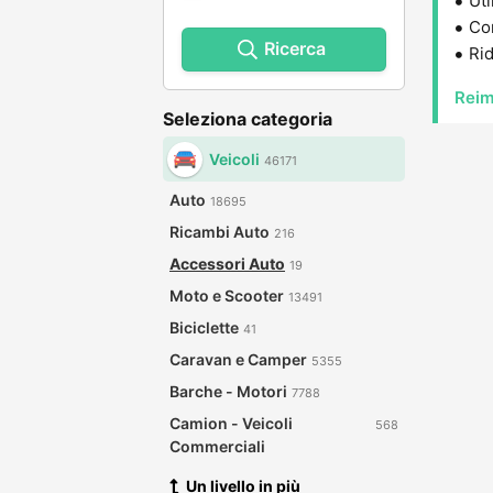
Uti
Con
Ricerca
Rid
Reim
Seleziona categoria
Veicoli
46171
Auto
18695
Ricambi Auto
216
Accessori Auto
19
Moto e Scooter
13491
Biciclette
41
Caravan e Camper
5355
Barche - Motori
7788
Camion - Veicoli
568
Commerciali
Un livello in più