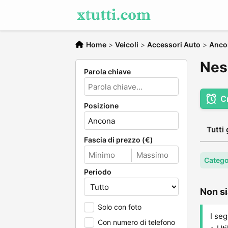
Home
>
Veicoli
>
Accessori Auto
>
Anco
Nes
Parola chiave
C
Posizione
Tutti 
Fascia di prezzo (€)
Catego
Periodo
Non si
Solo con foto
I seg
Con numero di telefono