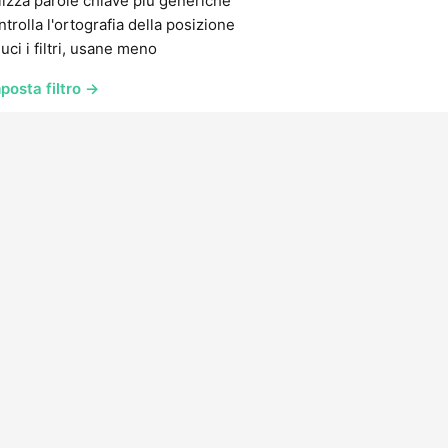
lizza parole chiave più generiche
trolla l'ortografia della posizione
uci i filtri, usane meno
posta filtro →