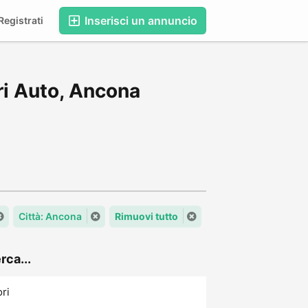
Inserisci un annuncio
egistrati
ri Auto, Ancona
Città: Ancona
Rimuovi tutto
rca...
ori