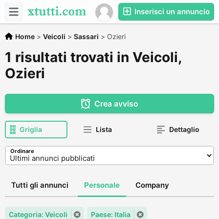
Inserisci un annuncio
Home
>
Veicoli
>
Sassari
>
Ozieri
1 risultati trovati in Veicoli,
Ozieri
Crea avviso
Griglia
Lista
Dettaglio
Ordinare
Tutti gli annunci
Personale
Company
Categoria: Veicoli
Paese: Italia