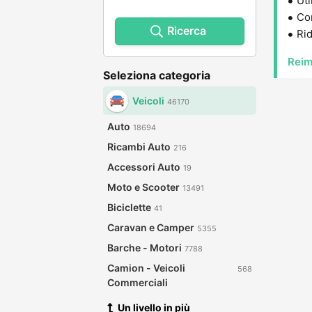
Uti
Con
Ricerca
Rid
Reim
Seleziona categoria
Veicoli
46170
Auto
18694
Ricambi Auto
216
Accessori Auto
19
Moto e Scooter
13491
Biciclette
41
Caravan e Camper
5355
Barche - Motori
7788
Camion - Veicoli
568
Commerciali
Un livello in più