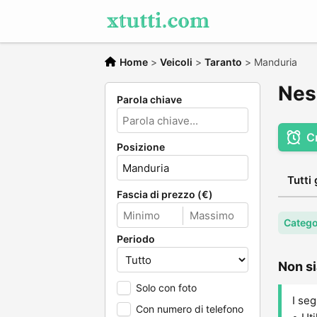
Home
>
Veicoli
>
Taranto
>
Manduria
Nes
Parola chiave
C
Posizione
Tutti 
Fascia di prezzo (€)
Categor
Periodo
Non si
Solo con foto
I seg
Con numero di telefono