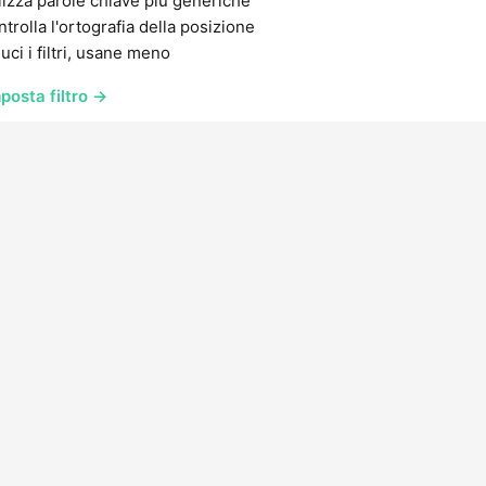
lizza parole chiave più generiche
trolla l'ortografia della posizione
uci i filtri, usane meno
posta filtro →