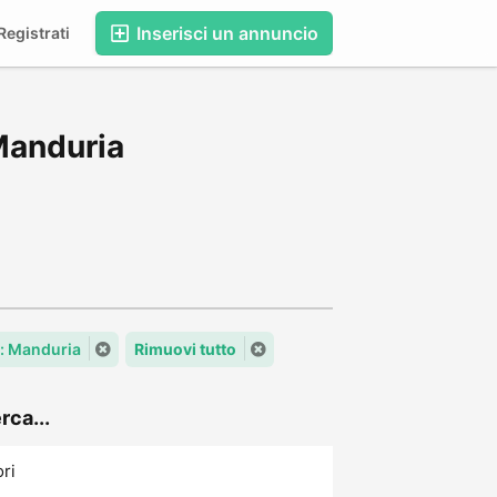
Inserisci un annuncio
egistrati
 Manduria
à: Manduria
Rimuovi tutto
rca...
ori