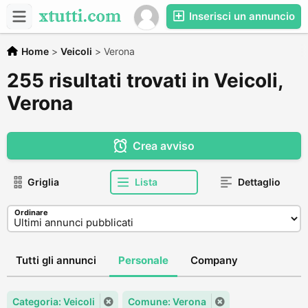
Inserisci un annuncio
Home
>
Veicoli
>
Verona
255 risultati trovati in Veicoli,
Verona
Crea avviso
Griglia
Lista
Dettaglio
Ordinare
Tutti gli annunci
Personale
Company
Categoria: Veicoli
Comune: Verona