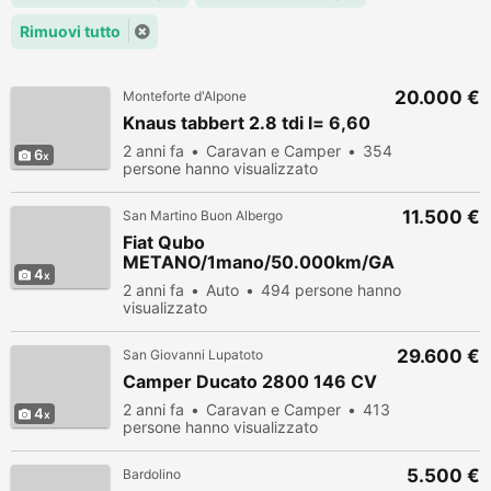
Rimuovi tutto
20.000 €
Monteforte d'Alpone
Knaus tabbert 2.8 tdi l= 6,60
2 anni fa
Caravan e Camper
354
6
persone hanno visualizzato
11.500 €
San Martino Buon Albergo
Fiat Qubo
METANO/1mano/50.000km/GA
4
RANZIA
2 anni fa
Auto
494 persone hanno
visualizzato
29.600 €
San Giovanni Lupatoto
Camper Ducato 2800 146 CV
2 anni fa
Caravan e Camper
413
4
persone hanno visualizzato
5.500 €
Bardolino