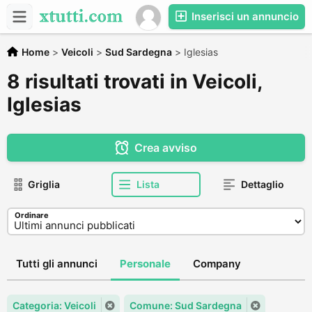
Inserisci un annuncio
Home
>
Veicoli
>
Sud Sardegna
>
Iglesias
8 risultati trovati in Veicoli,
Iglesias
Crea avviso
Griglia
Lista
Dettaglio
Ordinare
Tutti gli annunci
Personale
Company
Categoria: Veicoli
Comune: Sud Sardegna