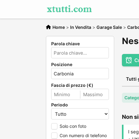
Home
>
In Vendita
>
Garage Sale
>
Carbo
Nes
Parola chiave
C
Posizione
Tutti 
Fascia di prezzo (€)
Catego
Periodo
Non si
Solo con foto
I seg
Con numero di telefono