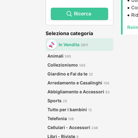
Uti
Con
Ricerca
Rid
Reim
Seleziona categoria
In Vendita
2811
Animali
595
Collezionismo
565
Giardino e Fai da te
32
Arredamento e Casalinghi
156
Abbigliamento e Accessori
83
Sports
25
Tutto per i bambini
13
Telefonia
108
Cellulari - Accessori
248
Libri - Riviste
9