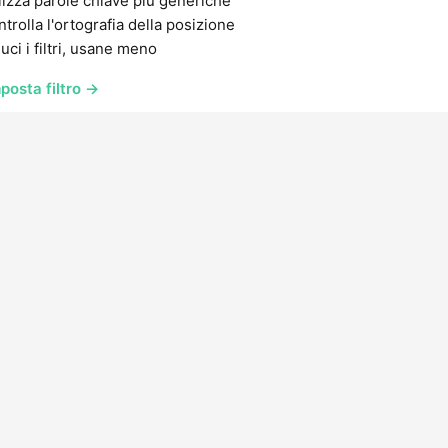
lizza parole chiave più generiche
trolla l'ortografia della posizione
uci i filtri, usane meno
posta filtro →