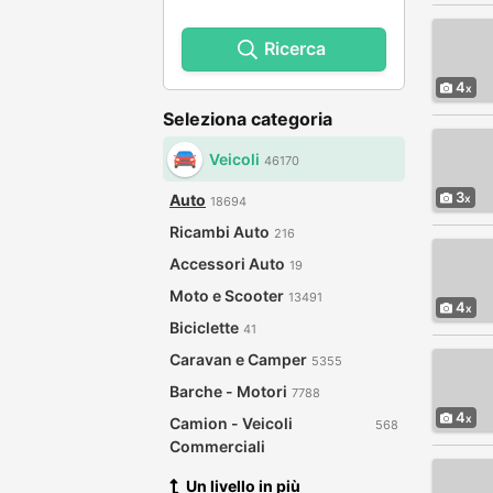
Ricerca
4
Seleziona categoria
Veicoli
46170
3
Auto
18694
Ricambi Auto
216
Accessori Auto
19
Moto e Scooter
13491
4
Biciclette
41
Caravan e Camper
5355
Barche - Motori
7788
4
Camion - Veicoli
568
Commerciali
Un livello in più