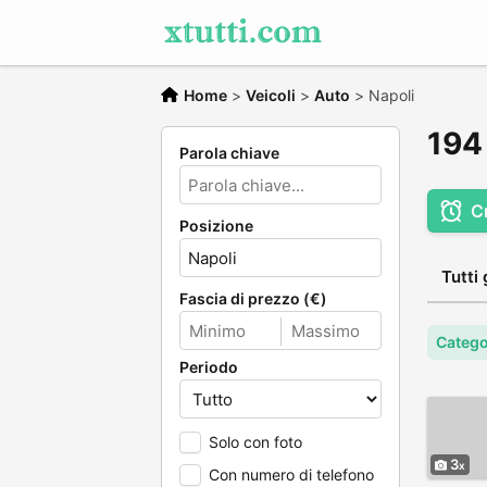
Home
>
Veicoli
>
Auto
>
Napoli
194 
Parola chiave
C
Posizione
Tutti 
Fascia di prezzo (€)
Catego
Periodo
Solo con foto
3
Con numero di telefono