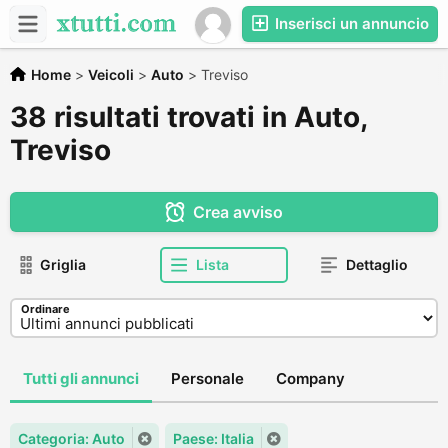
Inserisci un annuncio
Home
>
Veicoli
>
Auto
>
Treviso
38 risultati trovati in Auto,
Treviso
Crea avviso
Griglia
Lista
Dettaglio
Ordinare
Tutti gli annunci
Personale
Company
Categoria: Auto
Paese: Italia