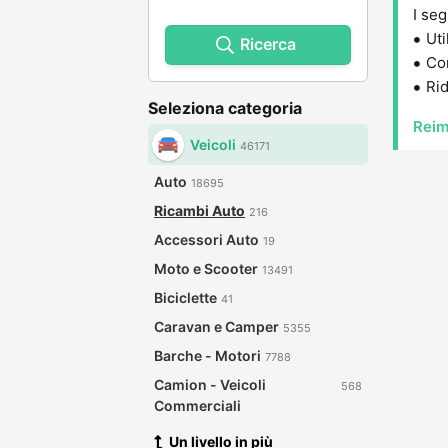
I seg
Uti
Ricerca
Con
Rid
Seleziona categoria
Reim
Veicoli
46171
Auto
18695
Ricambi Auto
216
Accessori Auto
19
Moto e Scooter
13491
Biciclette
41
Caravan e Camper
5355
Barche - Motori
7788
Camion - Veicoli
568
Commerciali
Un livello in più