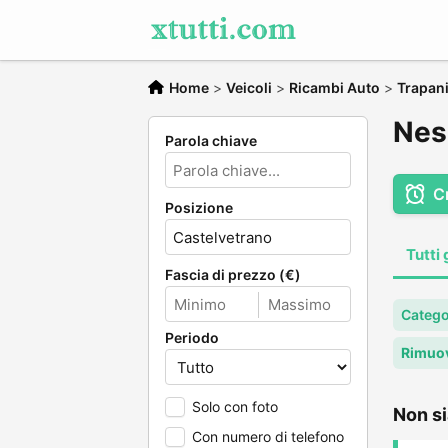
Home
>
Veicoli
>
Ricambi Auto
>
Trapan
Nes
Parola chiave
C
Posizione
Tutti 
Fascia di prezzo (€)
Catego
Periodo
Rimuov
Solo con foto
Non si
Con numero di telefono