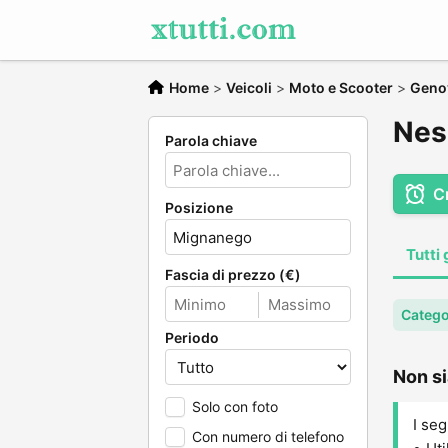
Home
>
Veicoli
>
Moto e Scooter
>
Geno
Nes
Parola chiave
C
Posizione
Tutti 
Fascia di prezzo (€)
Catego
Periodo
Non si
Solo con foto
I seg
Con numero di telefono