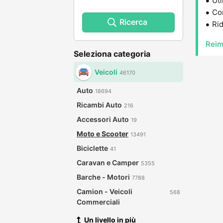
Uti
Con
Ricerca
Rid
Reim
Seleziona categoria
Veicoli
46170
Auto
18694
Ricambi Auto
216
Accessori Auto
19
Moto e Scooter
13491
Biciclette
41
Caravan e Camper
5355
Barche - Motori
7788
Camion - Veicoli
568
Commerciali
Un livello in più