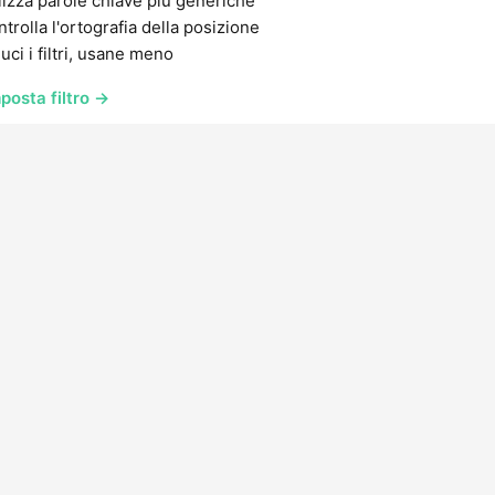
lizza parole chiave più generiche
trolla l'ortografia della posizione
uci i filtri, usane meno
posta filtro →