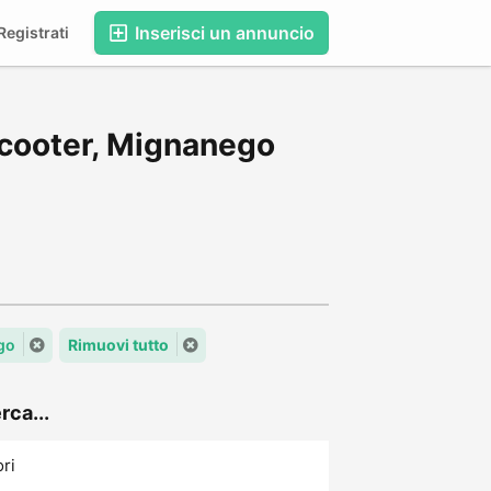
Inserisci un annuncio
egistrati
Scooter, Mignanego
go
Rimuovi tutto
rca...
ori