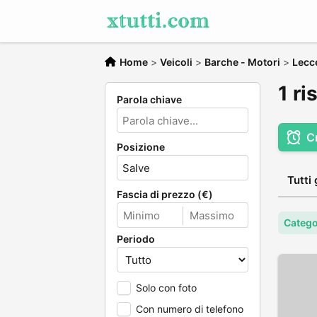
Home
>
Veicoli
>
Barche - Motori
>
Lecc
1 ri
Parola chiave
C
Posizione
Tutti 
Fascia di prezzo (€)
Catego
Periodo
Solo con foto
Con numero di telefono