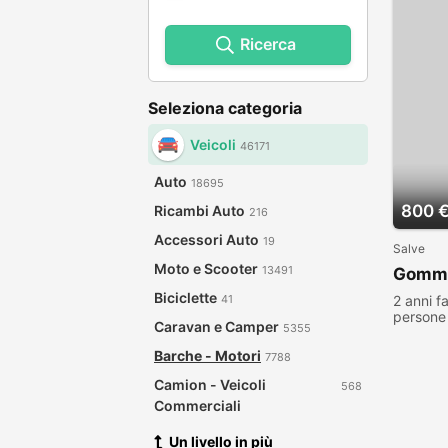
Ricerca
Seleziona categoria
Veicoli
46171
Auto
18695
800 
Ricambi Auto
216
Accessori Auto
19
Salve
Moto e Scooter
13491
Gommo
Biciclette
2 anni f
41
persone 
Caravan e Camper
5355
Barche - Motori
7788
Camion - Veicoli
568
Commerciali
Un livello in più