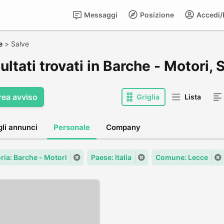
Messaggi
Posizione
Accedi/R
e
>
Salve
sultati trovati in Barche - Motori, 
rea avviso
Griglia
Lista
gli annunci
Personale
Company
ria: Barche - Motori
Paese: Italia
Comune: Lecce