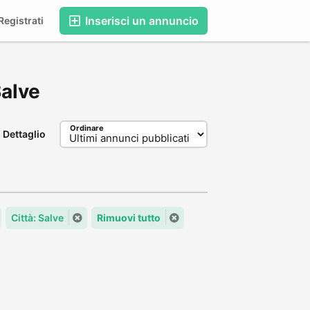
Inserisci un annuncio
egistrati
Salve
Ordinare
Dettaglio
Città: Salve
Rimuovi tutto