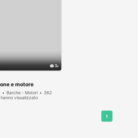
€
3
ne e motore
a
Barche - Motori
362
hanno visualizzato
1