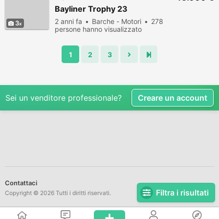
Bayliner Trophy 23
2 anni fa
Barche - Motori
278
3
persone hanno visualizzato
1
2
3
Sei un venditore professionale?
Creare un account
Contattaci
Filtra i risultati
Copyright © 2026 Tutti i diritti riservati.