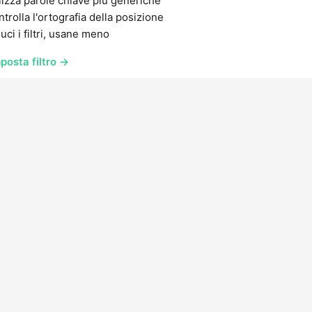
lizza parole chiave più generiche
trolla l'ortografia della posizione
uci i filtri, usane meno
posta filtro →