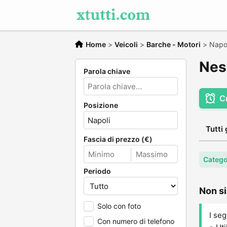
Home
>
Veicoli
>
Barche - Motori
>
Napol
Nes
Parola chiave
C
Posizione
Tutti 
Fascia di prezzo (€)
Catego
Periodo
Non si
Solo con foto
I seg
Con numero di telefono