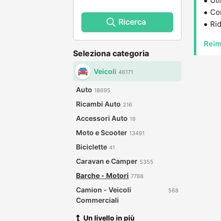
Uti
Con
Ricerca
Rid
Reim
Seleziona categoria
Veicoli
46171
Auto
18695
Ricambi Auto
216
Accessori Auto
19
Moto e Scooter
13491
Biciclette
41
Caravan e Camper
5355
Barche - Motori
7788
Camion - Veicoli
568
Commerciali
Un livello in più