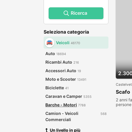
Ricerca
Seleziona categoria
Veicoli
46170
Auto
18694
Ricambi Auto
216
Accessori Auto
19
2.300
Moto e Scooter
13491
Castelvet
Biciclette
41
Scafo
Caravan e Camper
5355
2 anni f
persone 
Barche - Motori
7788
Camion - Veicoli
568
Commerciali
Un livello in più