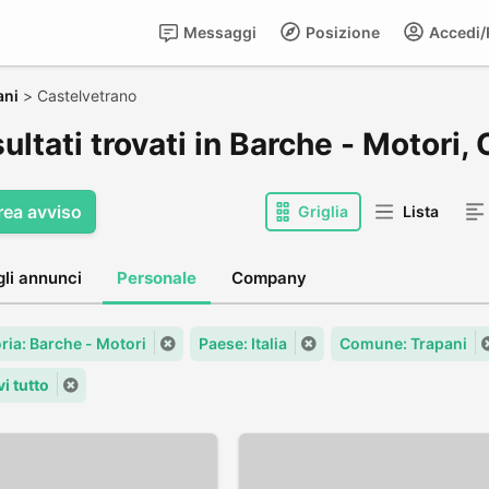
Messaggi
Posizione
Accedi/R
ani
>
Castelvetrano
sultati trovati in Barche - Motori
rea avviso
Griglia
Lista
gli annunci
Personale
Company
ria: Barche - Motori
Paese: Italia
Comune: Trapani
i tutto