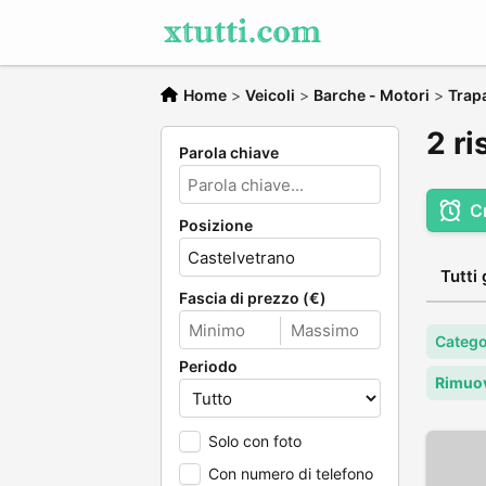
Home
>
Veicoli
>
Barche - Motori
>
Trap
2 ri
Parola chiave
C
Posizione
Tutti 
Fascia di prezzo (€)
Catego
Periodo
Rimuov
Solo con foto
Con numero di telefono