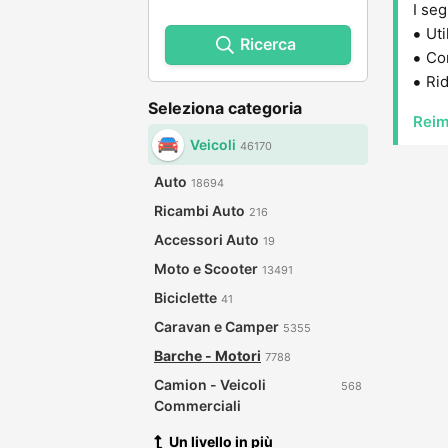
I seg
Uti
Ricerca
Con
Rid
Seleziona categoria
Reim
Veicoli
46170
Auto
18694
Ricambi Auto
216
Accessori Auto
19
Moto e Scooter
13491
Biciclette
41
Caravan e Camper
5355
Barche - Motori
7788
Camion - Veicoli
568
Commerciali
Un livello in più