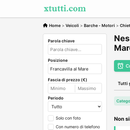
Home
>
Veicoli
>
Barche - Motori
>
Chiet
Ness
Parola chiave
Mar
Posizione
C
Fascia di prezzo (€)
Tutti 
Periodo
Catego
Solo con foto
Non si
Con numero di telefono