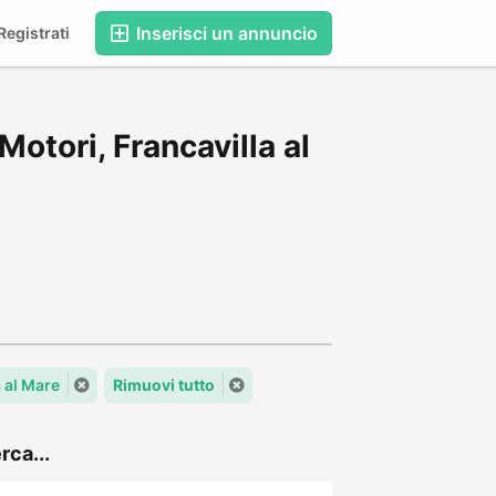
Inserisci un annuncio
egistrati
otori, Francavilla al
a al Mare
Rimuovi tutto
rca...