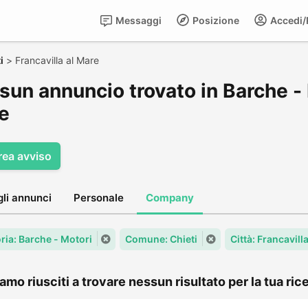
Messaggi
Posizione
Accedi/R
i
>
Francavilla al Mare
un annuncio trovato in Barche - M
e
rea avviso
gli annunci
Personale
Company
ria: Barche - Motori
Comune: Chieti
Città: Francavill
amo riusciti a trovare nessun risultato per la tua rice