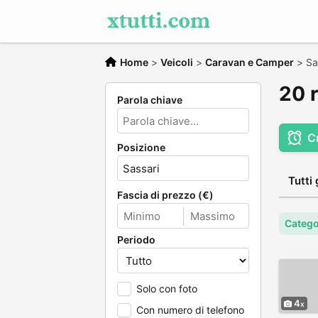
Home
>
Veicoli
>
Caravan e Camper
>
Sa
20 r
Parola chiave
C
Posizione
Tutti 
Fascia di prezzo (€)
Catego
Periodo
Solo con foto
4
Con numero di telefono