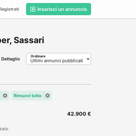
Inserisci un annuncio
egistrati
per, Sassari
Ordinare
Dettaglio
Rimuovi tutto
42.900 €
zato