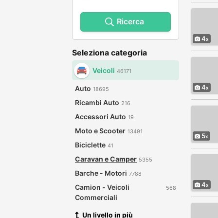
Ricerca
4
Seleziona categoria
Veicoli
46171
4
Auto
18695
Ricambi Auto
216
Accessori Auto
19
Moto e Scooter
13491
5
Biciclette
41
Caravan e Camper
5355
Barche - Motori
7788
4
Camion - Veicoli
568
Commerciali
Un livello in più