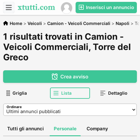
Inserisci un annuncio
Home
>
Veicoli
>
Camion - Veicoli Commerciali
>
Napoli
>
To
1 risultati trovati in Camion -
Veicoli Commerciali, Torre del
Greco
Crea avviso
Griglia
Lista
Dettaglio
Ordinare
Tutti gli annunci
Personale
Company