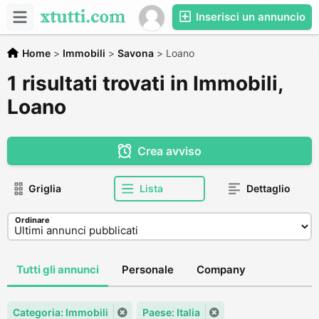
Inserisci un annuncio
Home
>
Immobili
>
Savona
>
Loano
1 risultati trovati in Immobili,
Loano
Crea avviso
Griglia
Lista
Dettaglio
Ordinare
Tutti gli annunci
Personale
Company
Categoria: Immobili
Paese: Italia