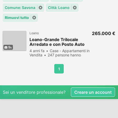
Comune: Savona
Città: Loano
Rimuovi tutto
265.000 €
Loano
Loano-Grande Trilocale
Arredato e con Posto Auto
9
4 anni fa
Case - Appartamenti in
Vendita
247 persone hanno
visualizzato
1
Sei un venditore professionale?
Creare un account