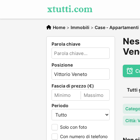
Home
>
Immobili
>
Case - Appartamenti 
Nes
Parola chiave
Vend
Posizione
C
Fascia di prezzo (€)
Tutti 
Periodo
Catego
Città: 
Solo con foto
Con numero di telefono
Non si