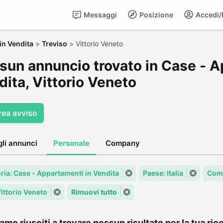
Messaggi
Posizione
Accedi/R
in Vendita
>
Treviso
>
Vittorio Veneto
sun annuncio trovato in Case - A
ita, Vittorio Veneto
rea avviso
gli annunci
Personale
Company
ria: Case - Appartamenti in Vendita
Paese: Italia
Comu
Vittorio Veneto
Rimuovi tutto
amo riusciti a trovare nessun risultato per la tua rice