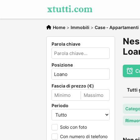
Home
>
Immobili
>
Case - Appartamenti i
Nes
Parola chiave
Loa
Posizione
C
Fascia di prezzo (€)
Tutti 
Periodo
Catego
Rimuov
Solo con foto
Con numero di telefono
Non si