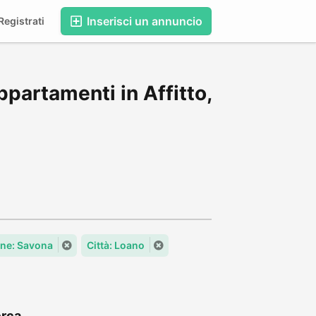
Inserisci un annuncio
egistrati
partamenti in Affitto,
ne: Savona
Città: Loano
rca...