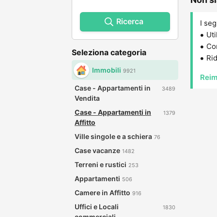
Ricerca
I seg
Uti
Con
Seleziona categoria
Rid
Immobili
9921
Reim
Case - Appartamenti in
3489
Vendita
Case - Appartamenti in
1379
Affitto
Ville singole e a schiera
76
Case vacanze
1482
Terreni e rustici
253
Appartamenti
506
Camere in Affitto
916
Uffici e Locali
1830
commerciali