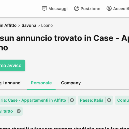
Messaggi
Posizione
Accedi/R
n Affitto
>
Savona
>
Loano
sun annuncio trovato in Case - Ap
no
rea avviso
gli annunci
Personale
Company
ria: Case - Appartamenti in Affitto
Paese: Italia
Comu
i tutto
amo riusciti a trovare nessun risultato per la tua rice