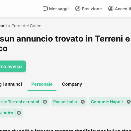
Messaggi
Posizione
Accedi/R
poli
>
Torre del Greco
un annuncio trovato in Terreni e 
co
rea avviso
gli annunci
Personale
Company
ia: Terreni e rustici
Paese: Italia
Comune: Napoli
i tutto
amo riusciti a trovare nessun risultato per la tua rice