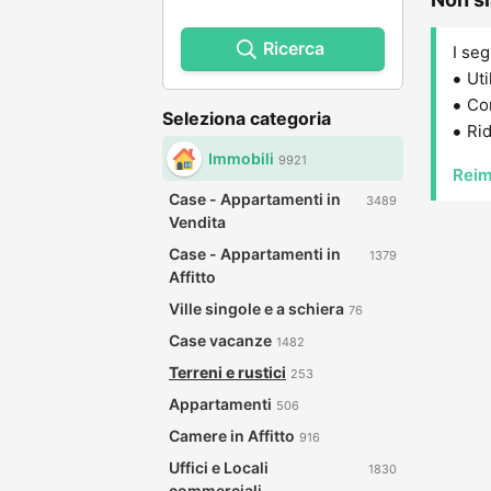
Ricerca
I seg
Uti
Con
Seleziona categoria
Rid
Immobili
9921
Reim
Case - Appartamenti in
3489
Vendita
Case - Appartamenti in
1379
Affitto
Ville singole e a schiera
76
Case vacanze
1482
Terreni e rustici
253
Appartamenti
506
Camere in Affitto
916
Uffici e Locali
1830
commerciali