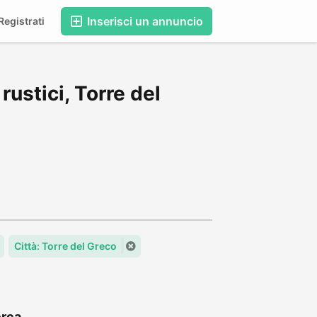
Inserisci un annuncio
egistrati
rustici, Torre del
Città: Torre del Greco
rca...