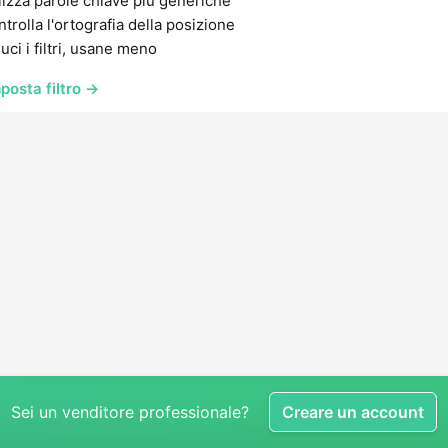
lizza parole chiave più generiche
trolla l'ortografia della posizione
uci i filtri, usane meno
posta filtro →
Sei un venditore professionale?
Creare un account