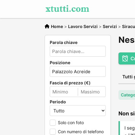
Home
>
Lavoro Servizi
>
Servizi
>
Sirac
Nes
Parola chiave
C
Posizione
Tutti 
Fascia di prezzo (€)
Catego
Periodo
Non si
Solo con foto
I seg
Con numero di telefono