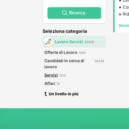
Uti
Con
Ricerca
Rid
Reim
Seleziona categoria
Lavoro Servizi
39405
Offerte di Lavoro
1095
Candidati in cerca di
36438
lavoro
Servizi
1810
Affari
74
Un livello in più