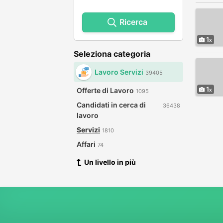
Ricerca
1
Seleziona categoria
Lavoro Servizi
39405
1
Offerte di Lavoro
1095
Candidati in cerca di
36438
lavoro
Servizi
1810
Affari
74
Un livello in più