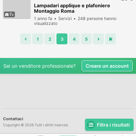
Lampadari applique e plafoniere
Montaggio Roma
7
1 anno fa
Servizi
248 persone hanno
visualizzato
1
2
3
4
5
Sei un venditore professionale?
Creare un account
Contattaci
Filtra i risultati
Copyright © 2026 Tutti i diritti riservati.