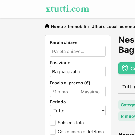
Home
>
Immobili
>
Uffici e Locali comme
Ness
Parola chiave
Bag
Posizione
C
Fascia di prezzo (€)
Tutti 
Periodo
Categor
Rimuov
Solo con foto
Con numero di telefono
Non si