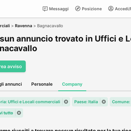
Messaggi
Posizione
Accedi/R
rciali
>
Ravenna
>
Bagnacavallo
un annuncio trovato in Uffici e L
nacavallo
rea avviso
gli annunci
Personale
Company
ia: Uffici e Locali commerciali
Paese: Italia
Comune:
i tutto
amo riusciti a trovare nessun risultato per la tua rice