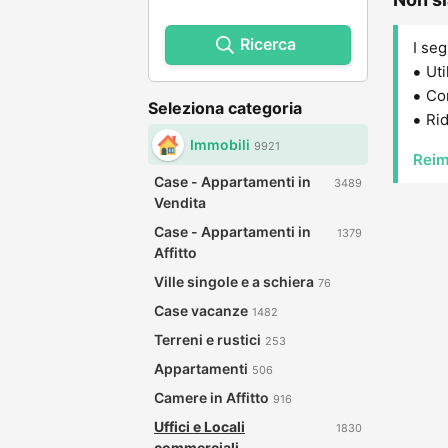
Ricerca
I seg
Uti
Con
Seleziona categoria
Rid
Immobili
9921
Reim
Case - Appartamenti in
3489
Vendita
Case - Appartamenti in
1379
Affitto
Ville singole e a schiera
76
Case vacanze
1482
Terreni e rustici
253
Appartamenti
506
Camere in Affitto
916
Uffici e Locali
1830
commerciali