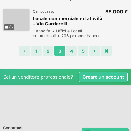
visualizzato
85.000 €
Campobasso
Locale commerciale ed attività
- Via Cardarelli
3
1 anno fa
Uffici e Locali
commerciali
238 persone hanno
visualizzato
1
2
3
4
5
Sei un venditore professionale?
Creare un account
Contattaci