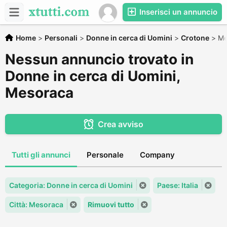
Inserisci un annuncio
Home
>
Personali
>
Donne in cerca di Uomini
>
Crotone
>
Me
Nessun annuncio trovato in
Donne in cerca di Uomini,
Mesoraca
Crea avviso
Tutti gli annunci
Personale
Company
Categoria: Donne in cerca di Uomini
Paese: Italia
Città: Mesoraca
Rimuovi tutto