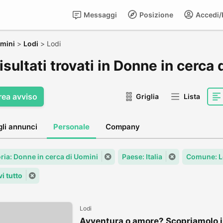
Messaggi
Posizione
Accedi/R
omini
>
Lodi
>
Lodi
isultati trovati in Donne in cerca 
rea avviso
Griglia
Lista
gli annunci
Personale
Company
ria: Donne in cerca di Uomini
Paese: Italia
Comune: L
i tutto
Lodi
Avventura o amore? Scopriamolo 