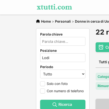
Home
>
Personali
>
Donne in cerca di U
22 r
Parola chiave
C
Posizione
Tutti 
Periodo
Catego
Solo con foto
Rimuov
Con numero di telefono
Ricerca