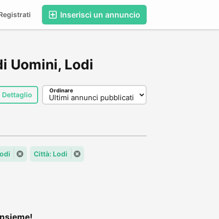
Inserisci un annuncio
egistrati
di Uomini, Lodi
Ordinare
Dettaglio
odi
Città: Lodi
insieme!