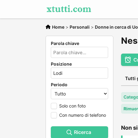
Home
>
Personali
>
Donne in cerca di U
Nes
Parola chiave
C
Posizione
Tutti 
Periodo
Catego
Solo con foto
Rimuov
Con numero di telefono
Non si
Ricerca