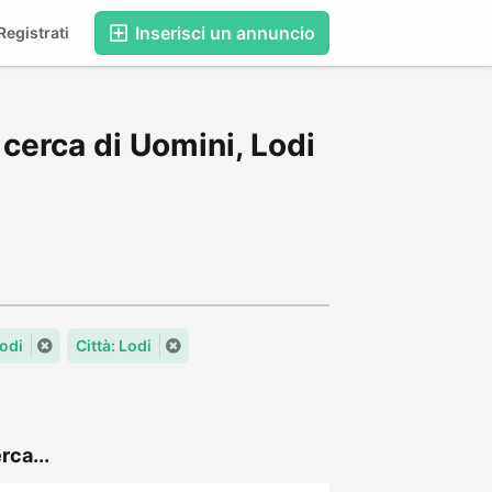
Inserisci un annuncio
egistrati
cerca di Uomini, Lodi
odi
Città: Lodi
rca...