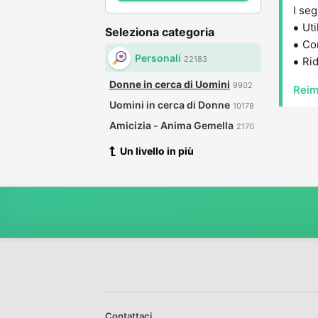
I seg
Uti
Seleziona categoria
Con
Personali
22183
Rid
Donne in cerca di Uomini
9902
Reim
Uomini in cerca di Donne
10178
Amicizia - Anima Gemella
2170
Un livello in più
Contattaci