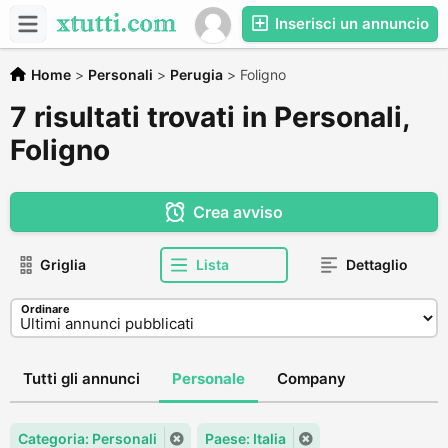
Inserisci un annuncio
Home
>
Personali
>
Perugia
>
Foligno
7 risultati trovati in Personali,
Foligno
Crea avviso
Griglia
Lista
Dettaglio
Ordinare
Tutti gli annunci
Personale
Company
Categoria: Personali
Paese: Italia