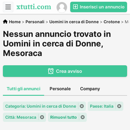
Inserisci un annuncio
Home
>
Personali
>
Uomini in cerca di Donne
>
Crotone
>
Me
Nessun annuncio trovato in
Uomini in cerca di Donne,
Mesoraca
Crea avviso
Tutti gli annunci
Personale
Company
Categoria: Uomini in cerca di Donne
Paese: Italia
Città: Mesoraca
Rimuovi tutto