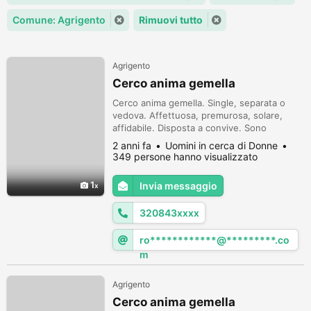
Comune: Agrigento
Rimuovi tutto
Agrigento
Cerco anima gemella
Cerco anima gemella. Single, separata o
vedova. Affettuosa, premurosa, solare,
affidabile. Disposta a convive. Sono
generoso, gentile, premuroso, affidabile,
2 anni fa
Uomini in cerca di Donne
altruista.
349 persone hanno visualizzato
1
Invia messaggio
320843xxxx
ro************@*********.co
m
Agrigento
Cerco anima gemella