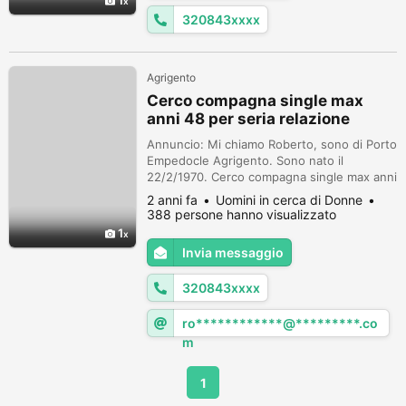
1
320843xxxx
Agrigento
Cerco compagna single max
anni 48 per seria relazione
duratura
Annuncio: Mi chiamo Roberto, sono di Porto
Empedocle Agrigento. Sono nato il
22/2/1970. Cerco compagna single max anni
48. Di Agrigento e limitrofi. Sono un uomo
2 anni fa
Uomini in cerca di Donne
serio, sincero, preciso, premuroso, gentile,
388 persone hanno visualizzato
generoso, affidabile, e amorevole. Il mio
1
numero di cellulare è 3208439072.
Invia messaggio
320843xxxx
ro************@*********.co
m
1