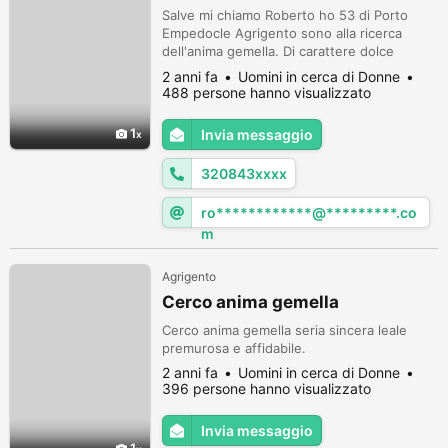
Salve mi chiamo Roberto ho 53 di Porto
Empedocle Agrigento sono alla ricerca
dell'anima gemella. Di carattere dolce
amorevole premurosa sincera. Disposta a
2 anni fa
Uomini in cerca di Donne
convivere. Eta max 50. Di Agrigento e
488 persone hanno visualizzato
limitrofi.
1
Invia messaggio
320843xxxx
ro************@*********.co
m
Agrigento
Cerco anima gemella
Cerco anima gemella seria sincera leale
premurosa e affidabile.
2 anni fa
Uomini in cerca di Donne
396 persone hanno visualizzato
Invia messaggio