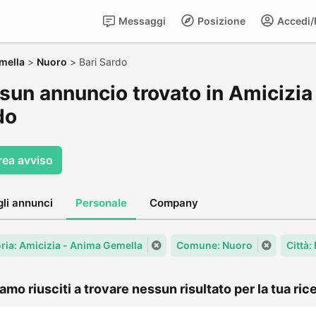
Messaggi
Posizione
Accedi/R
mella
>
Nuoro
>
Bari Sardo
sun annuncio trovato in Amicizia
do
rea avviso
gli annunci
Personale
Company
ria: Amicizia - Anima Gemella
Comune: Nuoro
Città:
amo riusciti a trovare nessun risultato per la tua rice