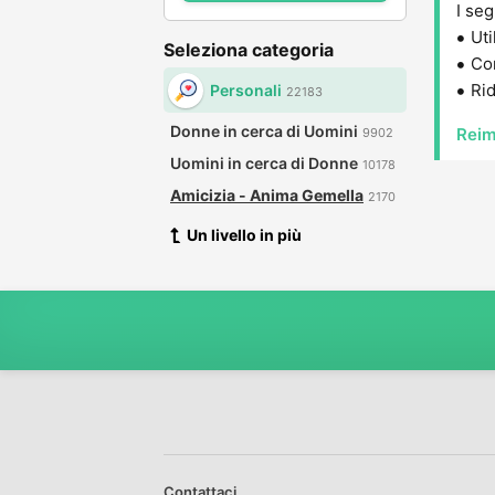
I seg
Uti
Seleziona categoria
Con
Rid
Personali
22183
Donne in cerca di Uomini
Reim
9902
Uomini in cerca di Donne
10178
Amicizia - Anima Gemella
2170
Un livello in più
Contattaci