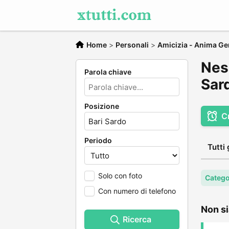
Home
>
Personali
>
Amicizia - Anima Ge
Nes
Parola chiave
Sar
Posizione
C
Periodo
Tutti 
Solo con foto
Catego
Con numero di telefono
Non si
Ricerca