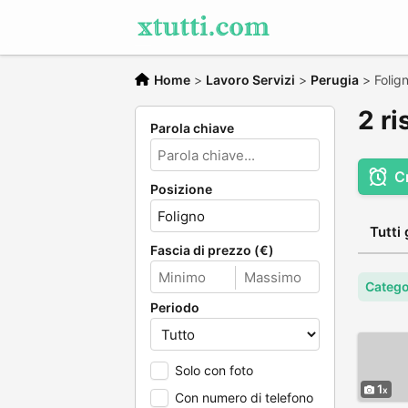
Home
>
Lavoro Servizi
>
Perugia
>
Folig
2 ri
Parola chiave
C
Posizione
Tutti 
Fascia di prezzo (€)
Catego
Periodo
Solo con foto
1
Con numero di telefono