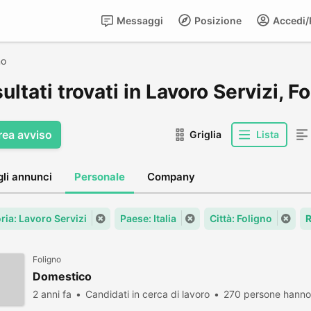
Messaggi
Posizione
Accedi/R
no
sultati trovati in Lavoro Servizi, F
rea avviso
Griglia
Lista
gli annunci
Personale
Company
ria: Lavoro Servizi
Paese: Italia
Città: Foligno
R
Foligno
Domestico
2 anni fa
Candidati in cerca di lavoro
270 persone hanno 