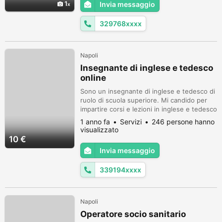
1
Invia messaggio
essere trattato da tale ma soprattutto
essere valutato per la persona che sono ma
329768xxxx
sop...
Napoli
Insegnante di inglese e tedesco
online
Sono un insegnante di inglese e tedesco di
ruolo di scuola superiore. Mi candido per
impartire corsi e lezioni in inglese e tedesco
online tramite meet oppure skype al prezzo
1 anno fa
Servizi
246 persone hanno
di 10 euro per un'ora di lezione. Inoltre
visualizzato
sono disponibile ad effettuare traduzioni e
10 €
redigere tesi di laurea. Per info e contatti:
Invia messaggio
3391947387.
339194xxxx
Napoli
Operatore socio sanitario