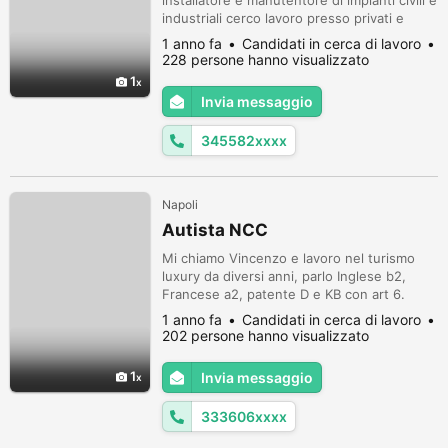
installatore e manutentore di impianti civili e
industriali cerco lavoro presso privati e
aziende ,massima professionalità e serietà
1 anno fa
Candidati in cerca di lavoro
anche per lavorazioni a breve termine
228 persone hanno visualizzato
1
Invia messaggio
345582xxxx
Napoli
Autista NCC
Mi chiamo Vincenzo e lavoro nel turismo
luxury da diversi anni, parlo Inglese b2,
Francese a2, patente D e KB con art 6.
Disponibile per n colloquio conoscitivo
1 anno fa
Candidati in cerca di lavoro
3336065259
202 persone hanno visualizzato
1
Invia messaggio
333606xxxx