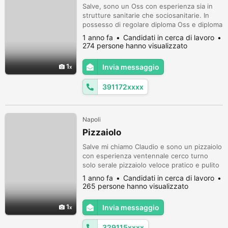
Salve, sono un Oss con esperienza sia in
strutture sanitarie che sociosanitarie. In
possesso di regolare diploma Oss e diploma
di scuola secondaria. Corso di primo
1 anno fa
Candidati in cerca di lavoro
soccorso e di blsd. Disponibilità ad
274 persone hanno visualizzato
assunzione essendo in questo momento
inoccupato. Sono di Napoli ma valuto in
1
Invia messaggio
tutta la Campania. Automunito non ho
problemi negli spostamenti. Grazie per
391172xxxx
l'atte...
Napoli
Pizzaiolo
Salve mi chiamo Claudio e sono un pizzaiolo
con esperienza ventennale cerco turno
solo serale pizzaiolo veloce pratico e pulito
grazie
1 anno fa
Candidati in cerca di lavoro
265 persone hanno visualizzato
1
Invia messaggio
329115xxxx