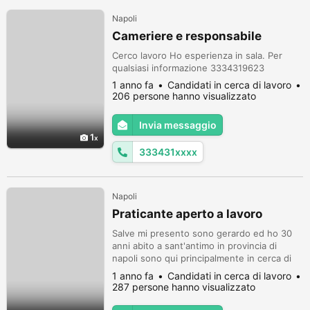
Napoli
Cameriere e responsabile
Cerco lavoro Ho esperienza in sala. Per
qualsiasi informazione 3334319623
1 anno fa
Candidati in cerca di lavoro
206 persone hanno visualizzato
Invia messaggio
1
333431xxxx
Napoli
Praticante aperto a lavoro
Salve mi presento sono gerardo ed ho 30
anni abito a sant'antimo in provincia di
napoli sono qui principalmente in cerca di
lavoro sono una persona molto seria e
1 anno fa
Candidati in cerca di lavoro
tranquilla....vorrei trovare un lavoro e
287 persone hanno visualizzato
sistemarmi parlando schiettamente
preferisco parlare da essere umano ed