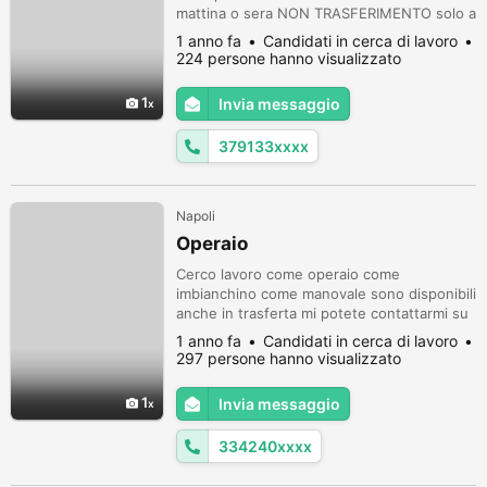
mattina o sera NON TRASFERIMENTO solo a
napoli questo e il mio numero solo chiamate
1 anno fa
Candidati in cerca di lavoro
no messaggi 3791335553
224 persone hanno visualizzato
1
Invia messaggio
379133xxxx
Napoli
Operaio
Cerco lavoro come operaio come
imbianchino come manovale sono disponibili
anche in trasferta mi potete contattarmi su
WhatsApp 3342400801
1 anno fa
Candidati in cerca di lavoro
297 persone hanno visualizzato
1
Invia messaggio
334240xxxx