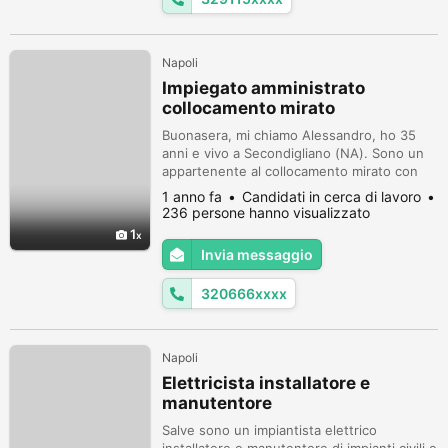
Napoli
Impiegato amministrato
collocamento mirato
Buonasera, mi chiamo Alessandro, ho 35
anni e vivo a Secondigliano (NA). Sono un
appartenente al collocamento mirato con
una percentuale del 100%. Al momento
1 anno fa
Candidati in cerca di lavoro
lavoro per una società di consulenza che
236 persone hanno visualizzato
lavora nel settore ferroviario. Cerco un
1
lavoro di ufficio. Per ulteriori informazioni e
Invia messaggio
CV, contattatemi sul numero. Cordialità
320666xxxx
Napoli
Elettricista installatore e
manutentore
Salve sono un impiantista elettrico