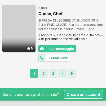
Napoli
Cuoco, Chef
SI PREGA DI LEGGERE L'ANNUNCIO FINO
ALLA FINE. GRAZIE. Alla cortese attenzione
del responsabile risorse umane. Egr.o
dottore Buongiorno, mi chiamo Alessandro
1 anno fa
Candidati in cerca di lavoro
Tocchetti Pisapia e sono un Cuoco ed
416 persone hanno visualizzato
attualmente mi trovo a Fiumicino dove
lavoro. Ho letto il Suo annuncio e sono
1
Invia messaggio
interessato. L'attuale contratto mi scadrà il
31 Ottobre. Sono certo di poter offrire u...
389346xxxx
1
2
3
Sei un venditore professionale?
Creare un account