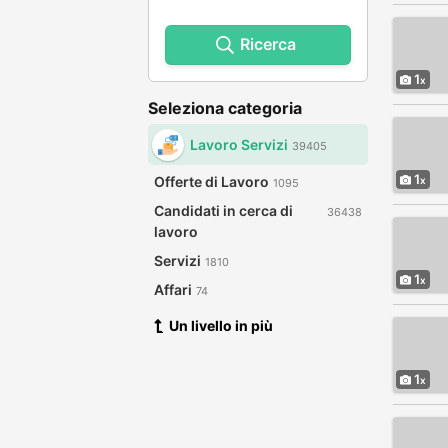
Ricerca
1
Seleziona categoria
Lavoro Servizi
39405
1
Offerte di Lavoro
1095
Candidati in cerca di
36438
lavoro
Servizi
1810
1
Affari
74
Un livello in più
1