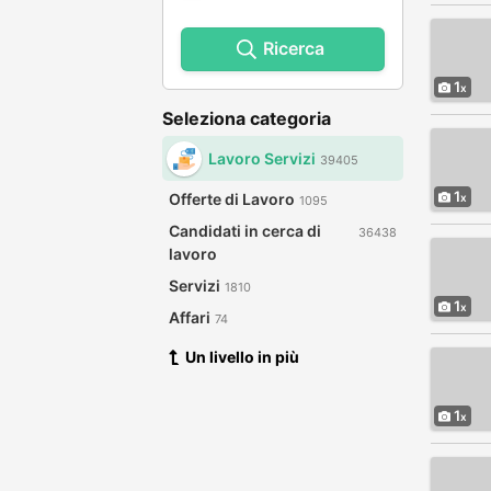
Ricerca
1
Seleziona categoria
Lavoro Servizi
39405
1
Offerte di Lavoro
1095
Candidati in cerca di
36438
lavoro
Servizi
1810
1
Affari
74
Un livello in più
1