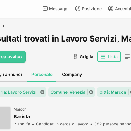
Messaggi
Posizione
Accedi/R
on
sultati trovati in Lavoro Servizi, 
rea avviso
Griglia
Lista
gli annunci
Personale
Company
ria: Lavoro Servizi
Comune: Venezia
Città: Marcon
Marcon
Barista
2 anni fa
Candidati in cerca di lavoro
382 persone hanno 