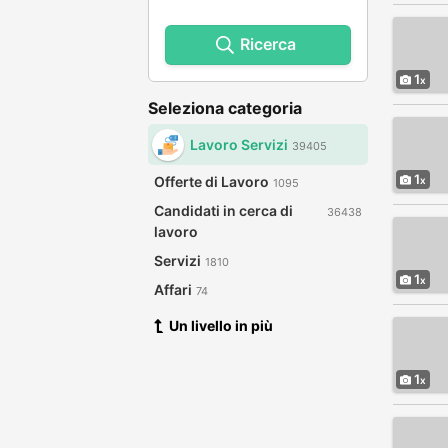
Ricerca
1
Seleziona categoria
Lavoro Servizi
39405
1
Offerte di Lavoro
1095
Candidati in cerca di
36438
lavoro
Servizi
1810
1
Affari
74
Un livello in più
1