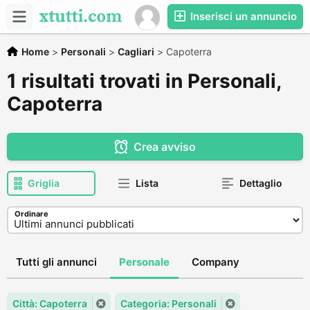
Inserisci un annuncio
Home
>
Personali
>
Cagliari
>
Capoterra
1 risultati trovati in Personali,
Capoterra
Crea avviso
Griglia
Lista
Dettaglio
Ordinare
Tutti gli annunci
Personale
Company
Città: Capoterra
Categoria: Personali