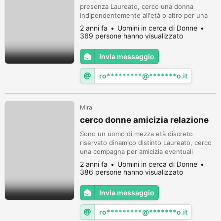
presenza Laureato, cerco una donna
indipendentemente all'età o altro per una
buona sana amicizia eventuali sviluppi. In
2 anni fa
Uomini in cerca di Donne
attesa di una gradita risposta Porgo distinti
369 persone hanno visualizzato
saluti Roberto
Invia messaggio
ro*********@*******o.it
Mira
cerco donne amicizia relazione
Sono un uomo di mezza età discreto
riservato dinamico distinto Laureato, cerco
una compagna per amicizia eventuali
sviluppi. Distinti saluti Roberto
2 anni fa
Uomini in cerca di Donne
386 persone hanno visualizzato
Invia messaggio
ro*********@*******o.it