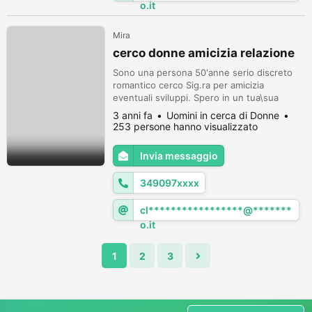
o.it
Mira
cerco donne amicizia relazione
Sono una persona 50'anne serio discreto
romantico cerco Sig.ra per amicizia
eventuali sviluppi. Spero in un tua\sua
risposta con un bacio da Roberto Mira-ve-
3 anni fa
Uomini in cerca di Donne
253 persone hanno visualizzato
Invia messaggio
349097xxxx
cl*****************@*******
o.it
1
2
3