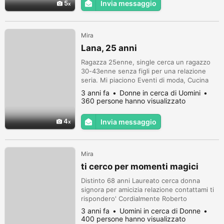
5
Invia messaggio
Mira
Lana, 25 anni
Ragazza 25enne, single cerca un ragazzo
30-43enne senza figli per una relazione
seria. Mi piaciono Eventi di moda, Cucina
raffinata, Film, Museo/arte, Musica Classica,
3 anni fa
Donne in cerca di Uomini
Musica Jazz, Musica Pop, Lettura,
360 persone hanno visualizzato
Automobili, Pittura, Fotografia, Viaggiare,
Yoga
4
Invia messaggio
Mira
ti cerco per momenti magici
Distinto 68 anni Laureato cerca donna
signora per amicizia relazione contattami ti
rispondero' Cordialmente Roberto
3 anni fa
Uomini in cerca di Donne
400 persone hanno visualizzato