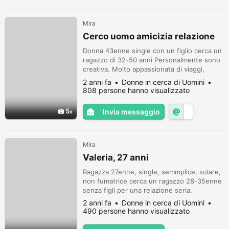
Mira
Cerco uomo amicizia relazione
Donna 43enne single con un figlio cerca un
ragazzo di 32-50 anni Personalmente sono
creativa. Molto appassionata di viaggi,
romanticismo. Il rapporto riguarda le
2 anni fa
Donne in cerca di Uomini
preoccupazioni e il coinvolgimento degli
808 persone hanno visualizzato
uomini, apprezzo l'onestà, il rapporto
intelligente, divertente e fiducioso. Se tu
5
Invia messaggio
onesto, tenuto nella vita, vuoi dare e
ricevere felicità e calore, mandami...
Mira
Valeria, 27 anni
Ragazza 27enne, single, semmplice, solare,
non fumatrice cerca un ragazzo 28-35enne
senza figli per una relazione seria.
2 anni fa
Donne in cerca di Uomini
490 persone hanno visualizzato