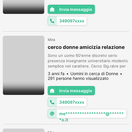
Invia messaggio
349097xxxx
Mira
cerco donne amicizia relazione
Sono un uomo 60'enne discreto serio
presenza insegnante universitario modesto
semplice nel carattere. Cerco Sig.ra\re per
amicizia eventuali sviluppi solamente nel
3 anni fa
Uomini in cerca di Donne
Venete nella mia provincia di Venezia, è
291 persone hanno visualizzato
possibile..? lo spero! In attesa di riscontro
rimango in attesa con i miei più cordiali
Invia messaggio
saluti da- Roberto
349097xxxx
me*****************@******
*o.it