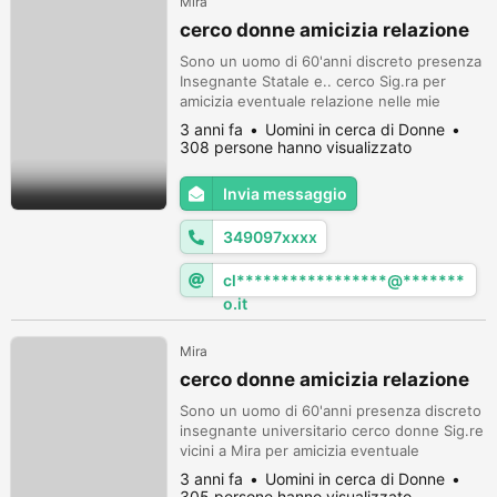
Mira
cerco donne amicizia relazione
Sono un uomo di 60'anni discreto presenza
Insegnante Statale e.. cerco Sig.ra per
amicizia eventuale relazione nelle mie
vicinanze. In attesa porgo i miei saluti
3 anni fa
Uomini in cerca di Donne
Roberto
308 persone hanno visualizzato
Invia messaggio
349097xxxx
cl*****************@*******
o.it
Mira
cerco donne amicizia relazione
Sono un uomo di 60'anni presenza discreto
insegnante universitario cerco donne Sig.re
vicini a Mira per amicizia eventuale
relazione Attendo tua\sua risposta nella mia
3 anni fa
Uomini in cerca di Donne
e-mail Clemente
305 persone hanno visualizzato