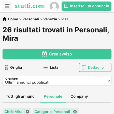
Inserisci un annuncio
Home
>
Personali
>
Venezia
>
Mira
26 risultati trovati in Personali,
Mira
Crea avviso
Griglia
Lista
Dettaglio
Ordinare
Tutti gli annunci
Personale
Company
Città: Mira
Categoria: Personali