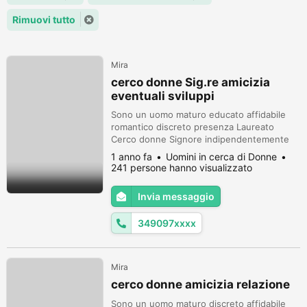
Rimuovi tutto
Mira
cerco donne Sig.re amicizia
eventuali sviluppi
Sono un uomo maturo educato affidabile
romantico discreto presenza Laureato
Cerco donne Signore indipendentemente
all'età o altro, per amicizia eventuali
1 anno fa
Uomini in cerca di Donne
sviluppi. In attesa di una risposta con un
241 persone hanno visualizzato
piccolo bacio da.. Roberto
Invia messaggio
349097xxxx
Mira
cerco donne amicizia relazione
Sono un uomo maturo discreto affidabile