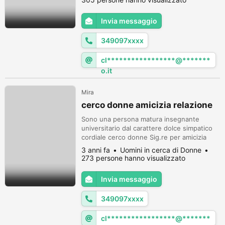
Invia messaggio
349097xxxx
cl*****************@*******
o.it
Mira
cerco donne amicizia relazione
Sono una persona matura insegnante
universitario dal carattere dolce simpatico
cordiale cerco donne Sig.re per amicizia
relazione magari per un caffè.. Ti\L'aspetto
3 anni fa
Uomini in cerca di Donne
Cordialmente Roberto
273 persone hanno visualizzato
Invia messaggio
349097xxxx
cl*****************@*******