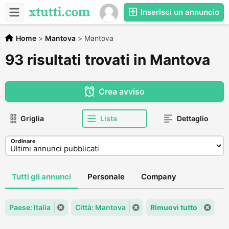
Inserisci un annuncio
Home
>
Mantova
>
Mantova
93 risultati trovati in Mantova
Crea avviso
Griglia
Lista
Dettaglio
Ordinare
Tutti gli annunci
Personale
Company
Paese: Italia
Città: Mantova
Rimuovi tutto